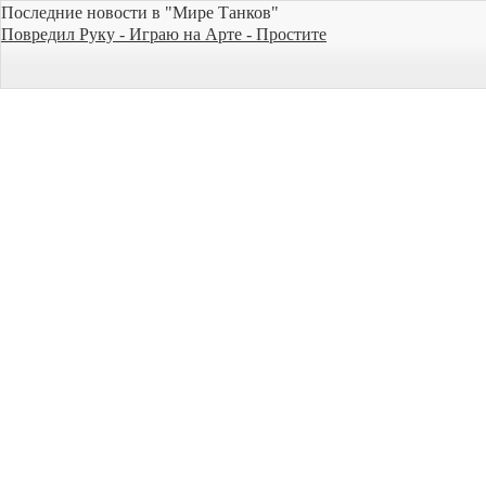
Последние новости в "Мире Танков"
Повредил Руку - Играю на Арте - Простите
Общий и боевой чаты, а также личные каналы временно
недоступны
Исправляем КВ-3 - Странности Баланса WG [World of Tanks]
Progetto 46. ЕДИНСТВЕННЫЙ танк с 4 модулями | WoT
НОВЫЙ ТАНК ДЖОВА — ТАКОГО ВЫ ЕЩЕ НЕ ВИДЕЛИ! ;)
● Розыгрыш 5 Премов Защитник от тарифа «Игровой»
ИСУ-152К за бонусы «СберСпасибо»
Магазин Боевого Пропуска - Боновый Аукцион - Стрим с
Разрабами - WoT Это Новости
Тематические стили к 23 Февраля